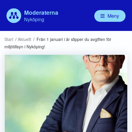
Moderaterna
Meny
Nyköping
Våra politiker
Aktuellt
Vår politik
Om
Start
/
Aktuellt
/
Från 1 januari i år slipper du avgiften för
Kommunfullmäktige
Debatt
Valbudskap
Ny
miljötillsyn i Nyköping!
Kommunstyrelsen
Handlingsprogram
För
Nämnder
Mo
Bolagsstyrelser
För
Ny
MU
Mod
Mo