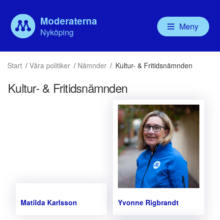
Moderaterna
Meny
Nyköping
Våra politiker
Aktuellt
Vår politik
Om
Start
/
Våra politiker
/
Nämnder
/
Kultur- & Fritidsnämnden
Kommunfullmäktige
Debatt
Valbudskap
Ny
Kommunstyrelsen
Handlingsprogram
För
Kultur- & Fritidsnämnden
Nämnder
Mo
Bolagsstyrelser
För
Ny
MU
Mod
Mo
Matilda Karlsson
Yvonne Rigbrandt