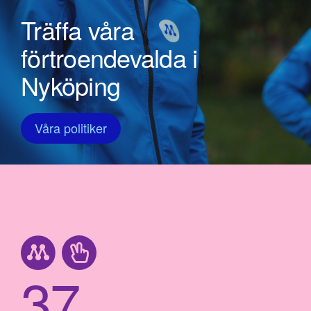
Träffa våra
förtroendevalda i
Nyköping
Våra politiker
37