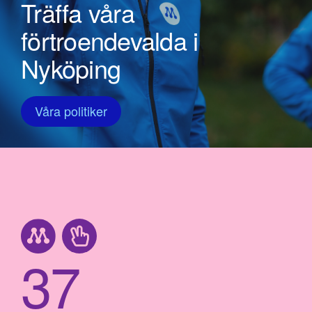
Träffa våra
förtroendevalda i
Nyköping
Våra politiker
37