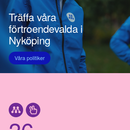
Träffa våra
förtroendevalda i
Nyköping
Våra politiker