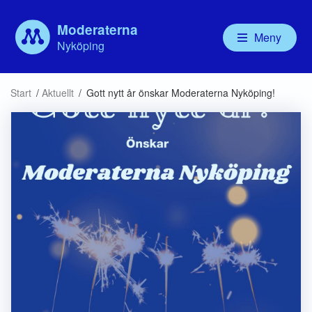
Moderaterna
Meny
Nyköping
Våra politiker
Aktuellt
Vår politik
Om
Start
/
Aktuellt
/
Gott nytt år önskar Moderaterna Nyköping!
Kommunfullmäktige
Debatt
Valbudskap
Ny
Kommunstyrelsen
Handlingsprogram
För
Nämnder
Mo
Bolagsstyrelser
För
Ny
MU
Mod
Mo