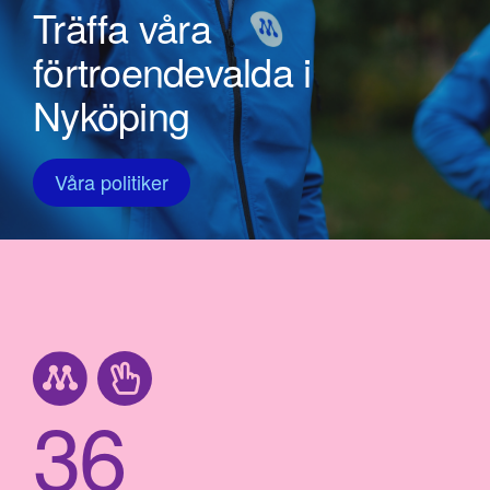
Träffa våra
förtroendevalda i
Nyköping
Våra politiker
36