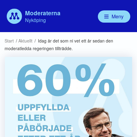
Moderaterna
Meny
Nyköping
Våra politiker
Aktuellt
Vår politik
Om
Start
/
Aktuellt
/
Idag är det som ni vet ett år sedan den
Kommunfullmäktige
Debatt
Valbudskap
Ny
moderatledda regeringen tillträdde.
Kommunstyrelsen
Handlingsprogram
För
Nämnder
Mo
Bolagsstyrelser
För
Ny
MU
Mod
Mo