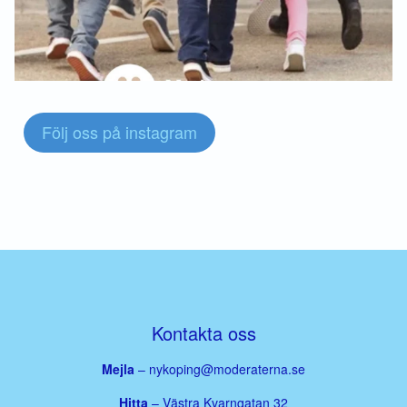
Följ oss på instagram
Kontakta oss
Mejla
–
nykoping@moderaterna.se
Hitta
– Västra Kvarngatan 32