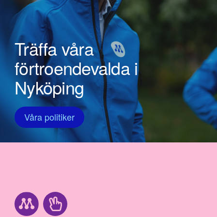
Träffa våra
förtroendevalda i
Nyköping
Våra politiker