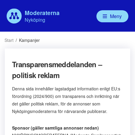
Moderaterna
Meny
Nyköping
Våra politiker
Aktuellt
Vår politik
Om
Start
/
Kampanjer
Kommunfullmäktige
Debatt
Valbudskap
Ny
Kommunstyrelsen
Handlingsprogram
För
Nämnder
Mo
Transparensmeddelanden –
Bolagsstyrelser
För
politisk reklam
Ny
MU
Denna sida innehåller lagstadgad information enligt EU:s
Mod
förordning (2024/900) om transparens och inriktning när
Mo
det gäller politisk reklam, för de annonser som
Nyköpingsmoderaterna för närvarande publicerar.
Sponsor (gäller samtliga annonser nedan)