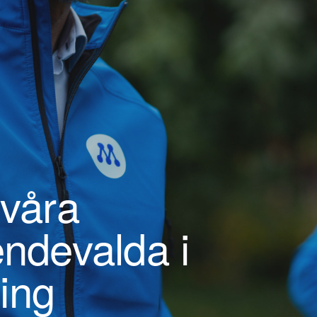
 våra
endevalda i
ing