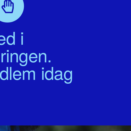
d i
ringen.
edlem idag