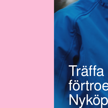
Träffa
förtro
Nyköp