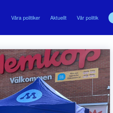
Våra politiker
Aktuellt
Vår politik
olitik
Om oss
udskap
Nyköpingsmoderaternas Föreningss
lingsprogram
Moderata Företagarrådet Nyköping
MUF Nyköping
Moderata seniorer
ModeratKvinnor