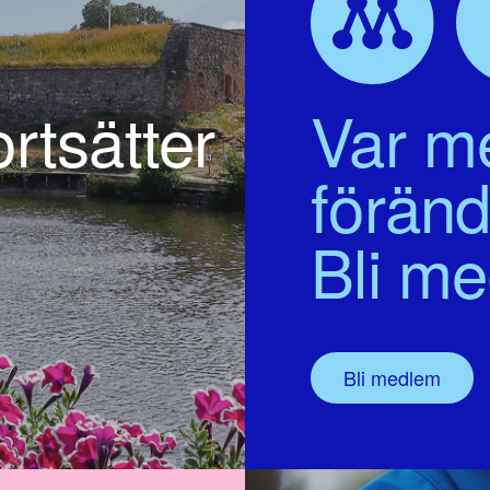
rtsätter
Var me
föränd
Bli m
Bli medlem