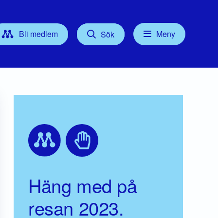
Bli medlem
Meny
Sök
Kontakt
tyrelse
Press
Föreningsordförande
Gruppledare/Kommunalråd
För dig som Medlem
Häng med på
resan 2023.