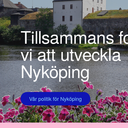
Tillsammans fo
vi att utveckla
Nyköping
Vår politik för Nyköping