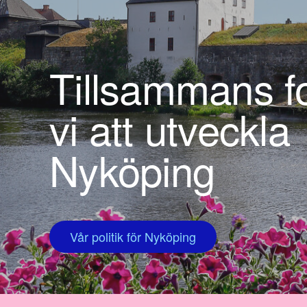
Tillsammans fo
vi att utveckla
Nyköping
Vår politik för Nyköping