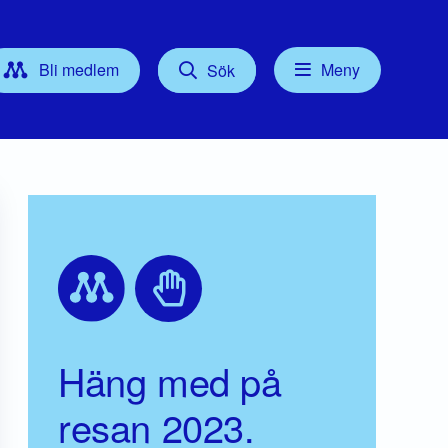
Bli medlem
Meny
Sök
Kontakt
tyrelse
Press
Föreningsordförande
Gruppledare/Kommunalråd
För dig som Medlem
Häng med på
resan 2023.