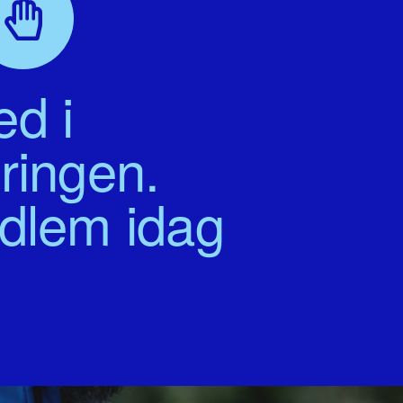
d i
ringen.
edlem idag