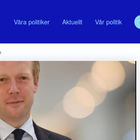
Våra politiker
Aktuellt
Vår politik
olitik
Om oss
n
udskap
Nyköpingsmoderaternas Föreningss
lingsprogram
Moderata Företagarrådet Nyköping
MUF Nyköping
Moderata seniorer
ModeratKvinnor