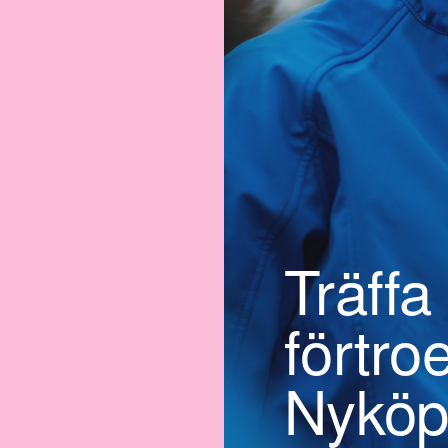
Träffa
förtro
Nyköp