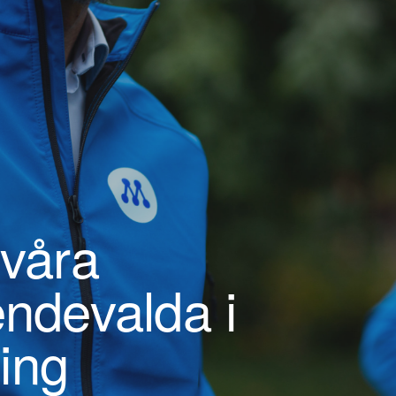
 våra
endevalda i
ing