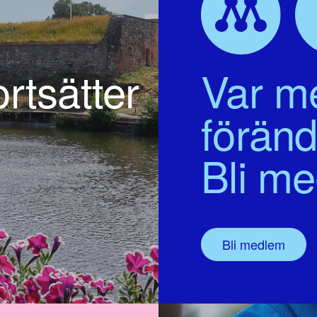
rtsätter
Var me
föränd
Bli m
Bli medlem