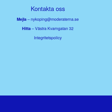
Kontakta oss
Mejla
–
nykoping@moderaterna.se
Hitta
– Västra Kvarngatan 32
Integritetspolicy