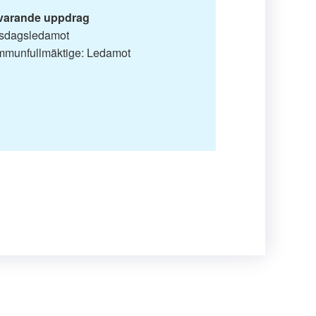
varande uppdrag
sdagsledamot

munfullmäktige: Ledamot