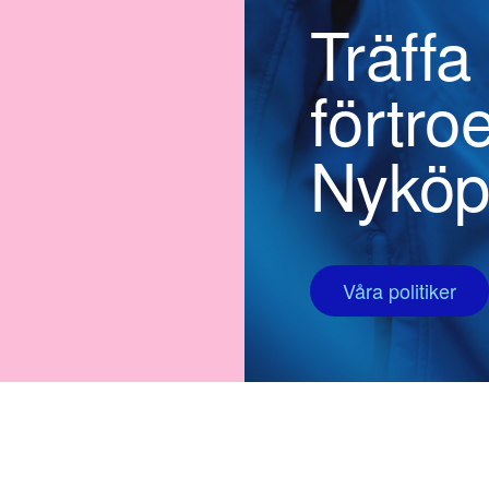
Träffa
förtro
Nyköp
Våra politiker