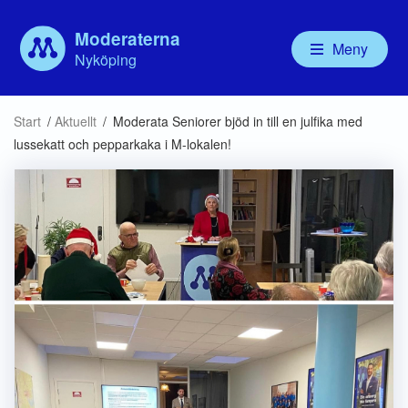
Moderaterna
Meny
Nyköping
Våra politiker
Aktuellt
Vår politik
Om
Start
/
Aktuellt
/
Moderata Seniorer bjöd in till en julfika med
Kommunfullmäktige
Debatt
Valbudskap
Ny
lussekatt och pepparkaka i M-lokalen!
Kommunstyrelsen
Handlingsprogram
För
Nämnder
Mo
Bolagsstyrelser
För
Ny
MU
Mod
Mo