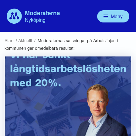
Moderaterna
Meny
Nyköping
Våra politiker
Aktuellt
Vår politik
Om
Start
/
Aktuellt
/
Moderaternas satsningar på Arbetslinjen i
Kommunfullmäktige
Debatt
Valbudskap
Ny
kommunen ger omedelbara resultat:
Kommunstyrelsen
Handlingsprogram
För
Nämnder
Mo
Bolagsstyrelser
För
Ny
MU
Mod
Mo