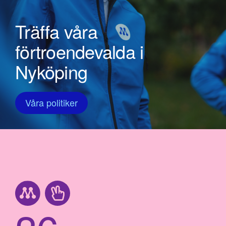
Träffa våra
förtroendevalda i
Nyköping
Våra politiker