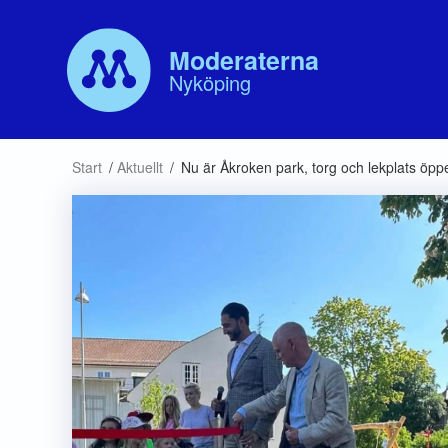
Moderaterna
Nyköping
Våra politiker
Aktuellt
Vår p
Start
/
Aktuellt
/
Nu är Åkroken park, torg och lekplats öppe
Kommunfullmäktige
Debatt
Valb
Kommunstyrelsen
Hand
Nämnder
Bolagsstyrelser