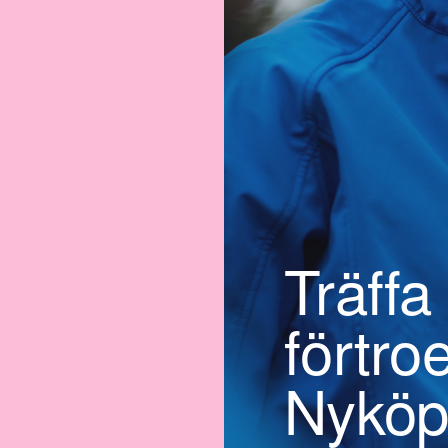
Träffa
förtro
Nyköp