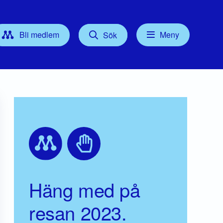
Bli medlem
Meny
Sök
Kontakt
tyrelse
Press
Föreningsordförande
Gruppledare/Kommunalråd
För dig som Medlem
Häng med på
resan 2023.