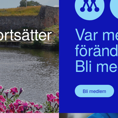
rtsätter
Var me
föränd
Bli m
Bli medlem