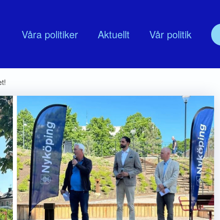
Våra politiker
Aktuellt
Vår politik
olitik
Om oss
t!
udskap
Nyköpingsmoderaternas Föreningss
lingsprogram
Moderata Företagarrådet Nyköping
MUF Nyköping
Moderata seniorer
ModeratKvinnor