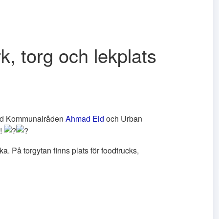
, torg och lekplats
med Kommunalråden
Ahmad Eid
och Urban
n!
eka. På torgytan finns plats för foodtrucks,