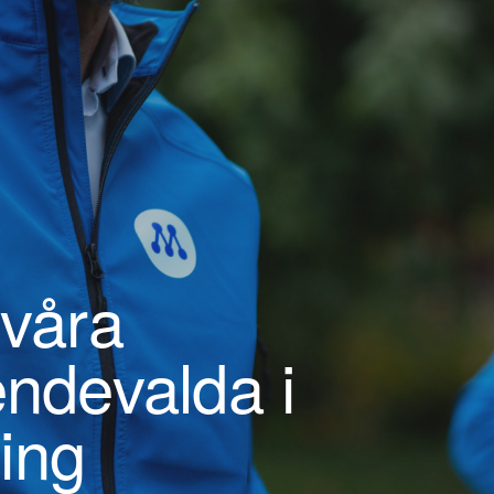
 våra
endevalda i
ing