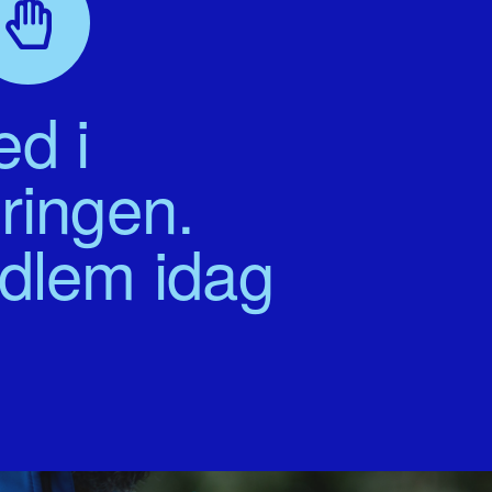
d i
ringen.
edlem idag