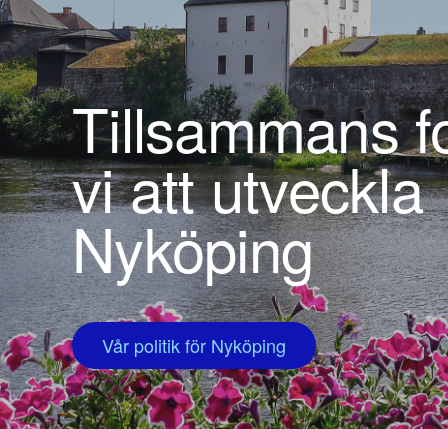
Tillsammans fo
vi att utveckla
Nyköping
Vår politik för Nyköping