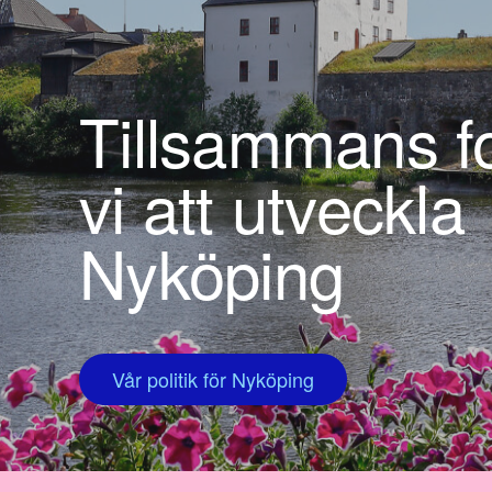
Tillsammans fo
vi att utveckla
Nyköping
Vår politik för Nyköping