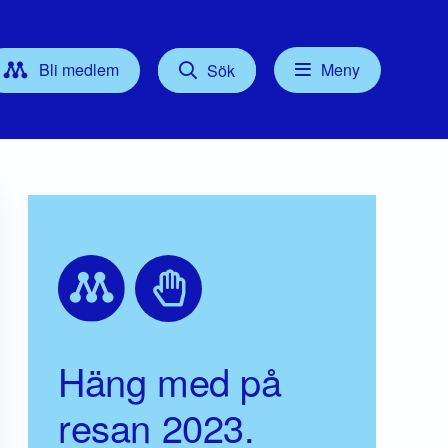
Bli medlem
Meny
Sök
Kontakt
tyrelse
Press
Föreningsordförande
Gruppledare/Kommunalråd
För dig som Medlem
Häng med på
resan 2023.