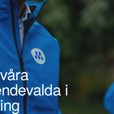
 våra
endevalda i
ing