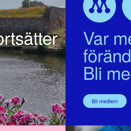
rtsätter
Var me
föränd
Bli m
Bli medlem