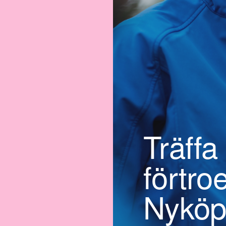
Träffa
förtro
Nyköp