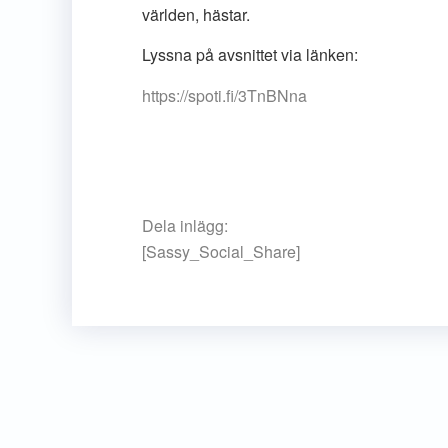
världen, hästar.
Lyssna på avsnittet via länken:
https://spoti.fi/3TnBNna
Dela inlägg:
[Sassy_Social_Share]