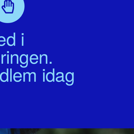
d i
ringen.
edlem idag