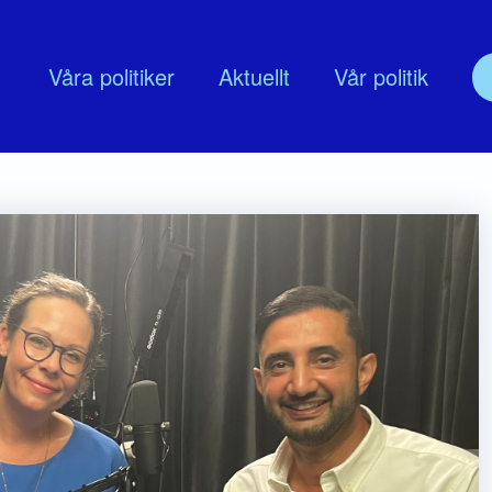
Våra politiker
Aktuellt
Vår politik
olitik
Om oss
d
udskap
Nyköpingsmoderaternas Föreningss
lingsprogram
Moderata Företagarrådet Nyköping
MUF Nyköping
Moderata seniorer
ModeratKvinnor