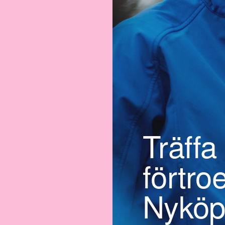
Träffa
förtro
Nyköp