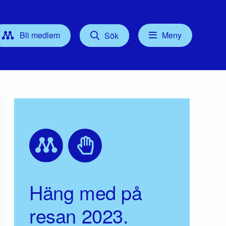
Bli medlem
Meny
Sök
Kontakt
tyrelse
Press
Föreningsordförande
Gruppledare/Kommunalråd
För dig som Medlem
Häng med på
resan 2023.