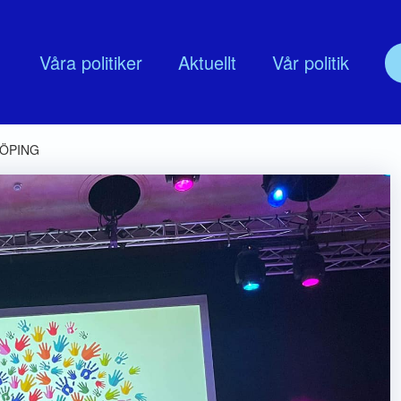
Våra politiker
Aktuellt
Vår politik
olitik
Om oss
KÖPING
udskap
Nyköpingsmoderaternas Föreningss
lingsprogram
Moderata Företagarrådet Nyköping
MUF Nyköping
Moderata seniorer
ModeratKvinnor