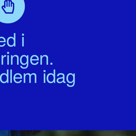
d i
ringen.
edlem idag