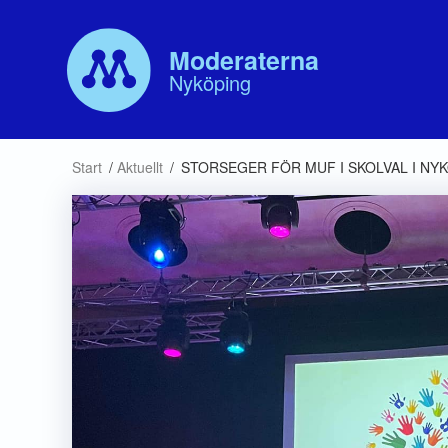
Moderaterna
Nyköping
Våra politiker
Aktuellt
Vår p
Start
/
Aktuellt
/
STORSEGER FÖR MUF I SKOLVAL I NY
Kommunfullmäktige
Debatt
Valb
Kommunstyrelsen
Hand
Nämnder
Bolagsstyrelser