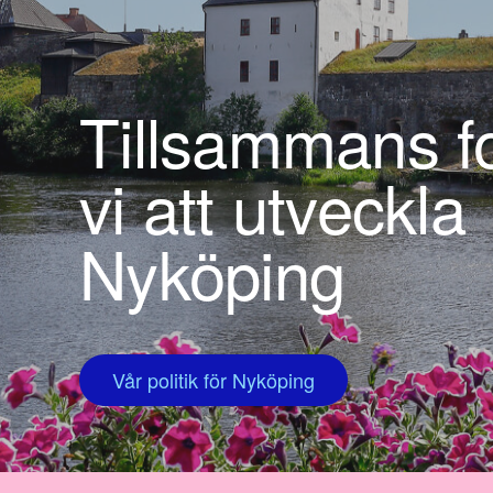
Tillsammans fo
vi att utveckla
Nyköping
Vår politik för Nyköping