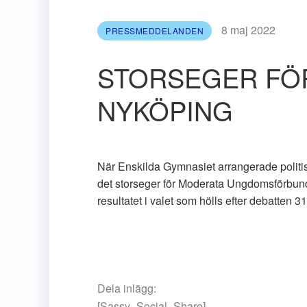
8 maj 2022
PRESSMEDDELANDEN
STORSEGER FÖR
NYKÖPING
När Enskilda Gymnasiet arrangerade politi
det storseger för Moderata Ungdomsförbunde
resultatet i valet som hölls efter debatten 3
Dela inlägg:
[Sassy_Social_Share]