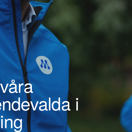
 våra
endevalda i
ing