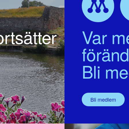
rtsätter
Var me
föränd
Bli m
Bli medlem