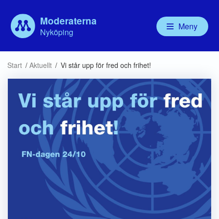
Moderaterna
Meny
Nyköping
Våra politiker
Aktuellt
Vår politik
Om
Start
/
Aktuellt
/
Vi står upp för fred och frihet!
Kommunfullmäktige
Debatt
Valbudskap
Ny
Kommunstyrelsen
Handlingsprogram
För
Nämnder
Mo
Bolagsstyrelser
För
Ny
MU
Mod
Mo