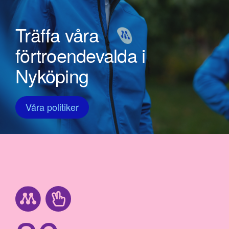
Träffa våra
förtroendevalda i
Nyköping
Våra politiker