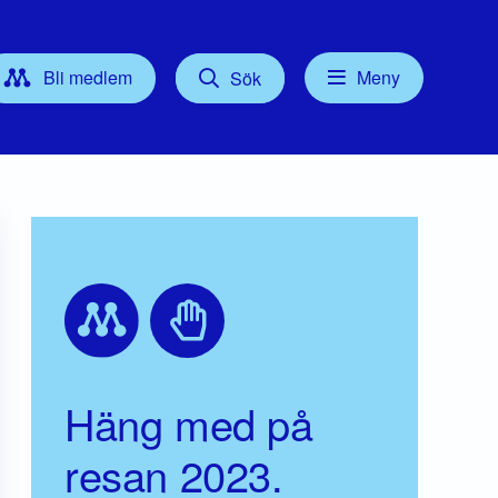
Bli medlem
Meny
Sök
Kontakt
tyrelse
Press
Föreningsordförande
Gruppledare/Kommunalråd
För dig som Medlem
Häng med på
resan 2023.