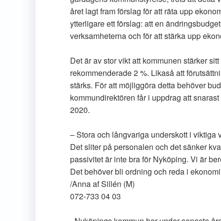
året lagt fram förslag för att räta upp eko
ytterligare ett förslag: att en ändringsbudget
verksamheterna och för att stärka upp eko
Det är av stor vikt att kommunen stärker sitt
rekommenderade 2 %. Likaså att förutsättni
stärks. För att möjliggöra detta behöver bud
kommundirektören får i uppdrag att snarast mö
2020.
– Stora och långvariga underskott i viktiga
Det sliter på personalen och det sänker kval
passivitet är inte bra för Nyköping. Vi är b
Det behöver bli ordning och reda i ekonomi
/Anna af Sillén (M)
072-733 04 03
–Nyköpings kommun har under senaste åren