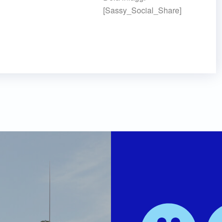
[Sassy_Social_Share]