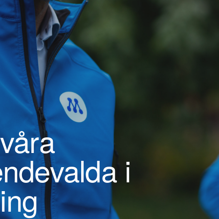
 våra
endevalda i
ing