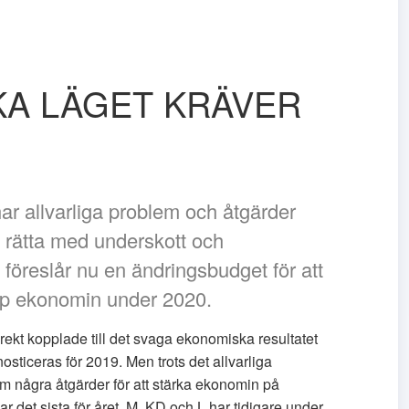
KA LÄGET KRÄVER
 allvarliga problem och åtgärder
l rätta med underskott och
 föreslår nu en ändringsbudget för att
upp ekonomin under 2020.
irekt kopplade till det svaga ekonomiska resultatet
sticeras för 2019. Men trots det allvarliga
m några åtgärder för att stärka ekonomin på
r det sista för året. M, KD och L har tidigare under