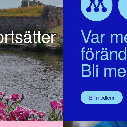
rtsätter
Var me
föränd
Bli m
Bli medlem