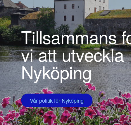
Tillsammans fo
vi att utveckla
Nyköping
Vår politik för Nyköping