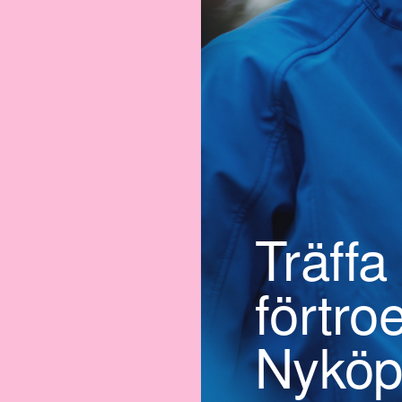
Träffa
förtro
Nyköp