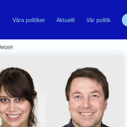
Våra politiker
Aktuellt
Vår politik
olitik
Om oss
GÄRDER
udskap
Nyköpingsmoderaternas Föreningss
lingsprogram
Moderata Företagarrådet Nyköping
MUF Nyköping
Moderata seniorer
ModeratKvinnor