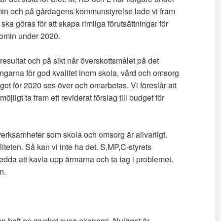
nomin och på gårdagens kommunstyrelse lade vi fram
 ska göras för att skapa rimliga förutsättningar för
nomin under 2020.
 resultat och på sikt når överskottsmålet på det
ngarna för god kvalitet inom skola, vård och omsorg
get för 2020 ses över och omarbetas. Vi föreslår att
jligt ta fram ett reviderat förslag till budget för
 verksamheter som skola och omsorg är allvarligt.
iteten. Så kan vi inte ha det. S,MP,C-styrets
eredda att kavla upp ärmarna och ta tag i problemet.
n.
 haft en mycket svag ekonomi. Nuläget är