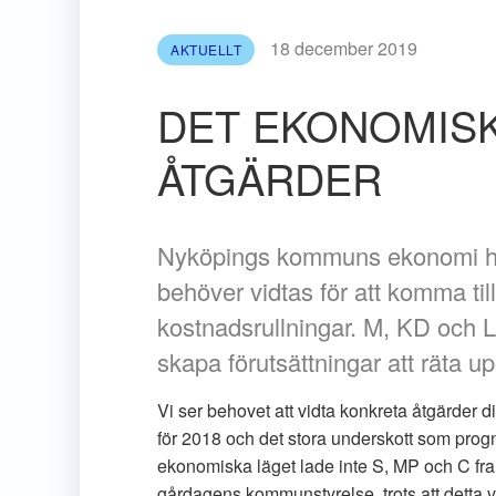
18 december 2019
AKTUELLT
DET EKONOMIS
ÅTGÄRDER
Nyköpings kommuns ekonomi har
behöver vidtas för att komma til
kostnadsrullningar. M, KD och L
skapa förutsättningar att räta 
Vi ser behovet att vidta konkreta åtgärder d
för 2018 och det stora underskott som progno
ekonomiska läget lade inte S, MP och C fra
gårdagens kommunstyrelse, trots att detta va