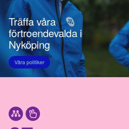
Träffa våra
förtroendevalda i
Nyköping
Våra politiker