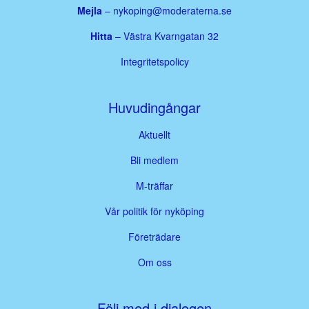
Mejla
–
nykoping@moderaterna.se
Hitta
– Västra Kvarngatan 32
Integritetspolicy
Huvudingångar
Aktuellt
Bli medlem
M-träffar
Vår politik för nyköping
Företrädare
Om oss
Följ med i dialogen