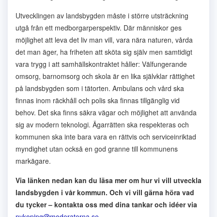
Utvecklingen av landsbygden måste i större utsträckning
utgå från ett medborgarperspektiv. Där människor ges
möjlighet att leva det liv man vill, vara nära naturen, vårda
det man äger, ha friheten att sköta sig själv men samtidigt
vara trygg i att samhällskontraktet håller: Välfungerande
omsorg, barnomsorg och skola är en lika självklar rättighet
på landsbygden som i tätorten. Ambulans och vård ska
finnas inom räckhåll och polis ska finnas tillgänglig vid
behov. Det ska finns säkra vägar och möjlighet att använda
sig av modern teknologi. Ägarrätten ska respekteras och
kommunen ska inte bara vara en rättvis och serviceinriktad
myndighet utan också en god granne till kommunens
markägare.
Via länken nedan kan du läsa mer om hur vi vill utveckla
landsbygden i vår kommun. Och vi vill gärna höra vad
du tycker – kontakta oss med dina tankar och idéer via
nykoping@moderaterna.se