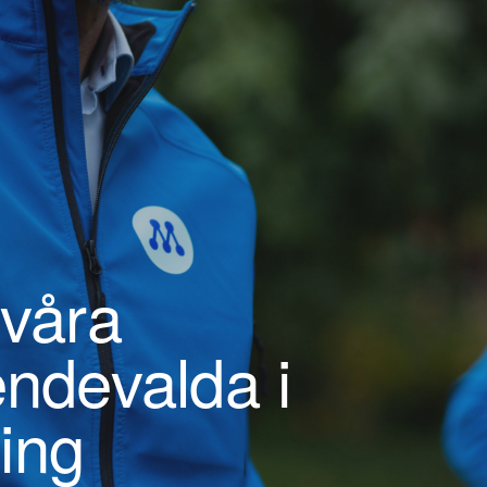
 våra
endevalda i
ing