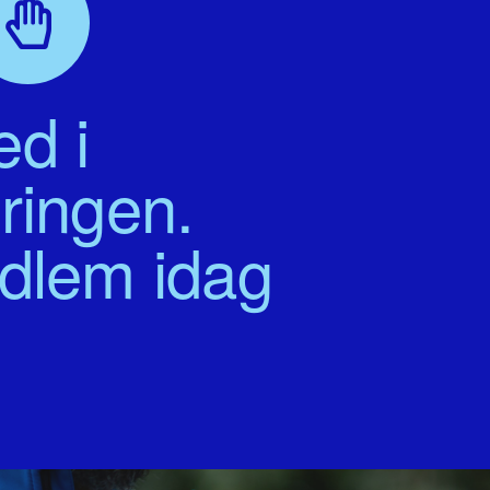
d i
ringen.
edlem idag