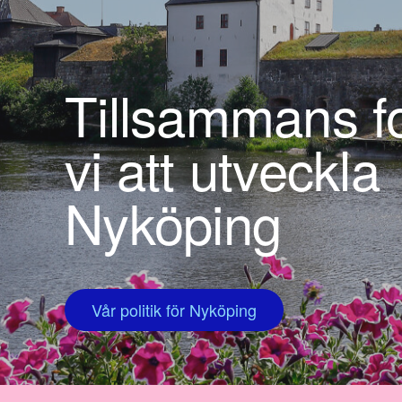
Tillsammans fo
vi att utveckla
Nyköping
Vår politik för Nyköping