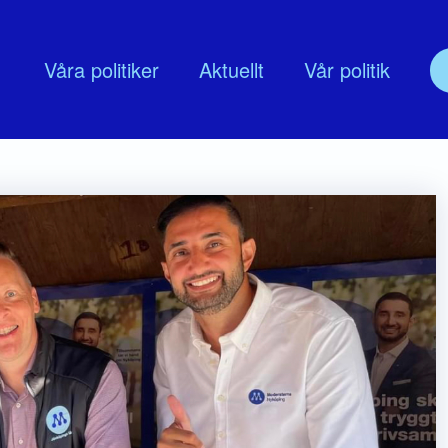
Våra politiker
Aktuellt
Vår politik
olitik
Om oss
udskap
Nyköpingsmoderaternas Föreningss
lingsprogram
Moderata Företagarrådet Nyköping
MUF Nyköping
Moderata seniorer
ModeratKvinnor