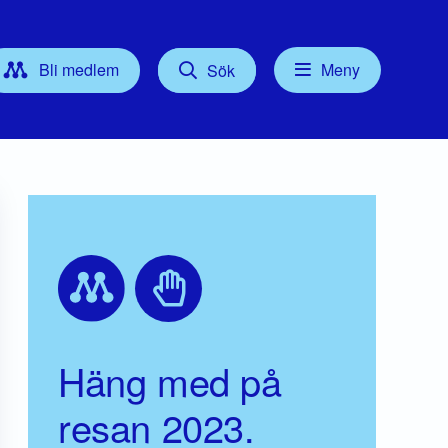
Bli medlem
Meny
Sök
Kontakt
tyrelse
Press
Föreningsordförande
Gruppledare/Kommunalråd
För dig som Medlem
Häng med på
resan 2023.