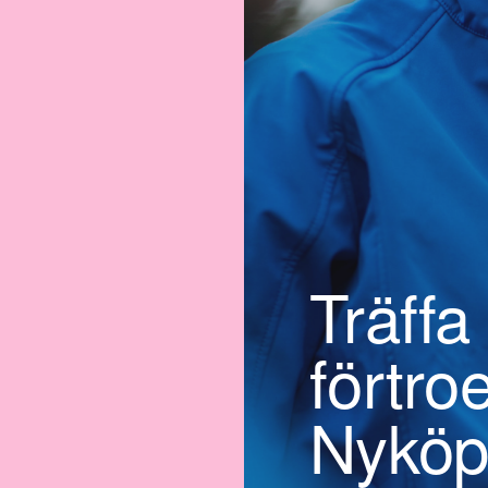
Träffa
förtro
Nyköp