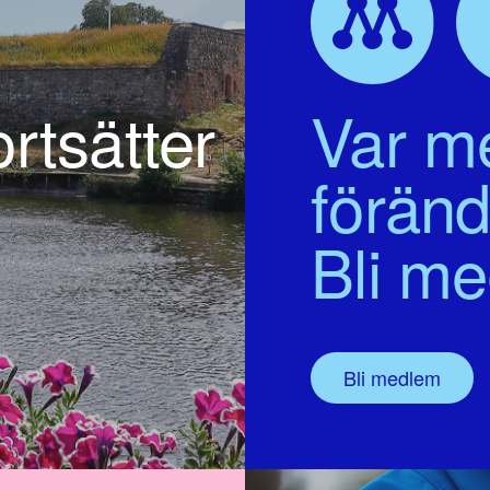
rtsätter
Var me
föränd
Bli m
Bli medlem