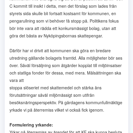
C kommit till insikt i detta, men det förslag som lades från
styrets sida skulle bli fortsatt kostsamt för kommunen, en
pengarullning som vi behöver få stopp på. Politikens fokus
bör inte vara att rädda ett konkursmässigt bolag, utan att
göra det bästa av Nyköpingsbornas skattepengar.
Därför har vi drivit att kommunen ska göra en bredare
utredning gällande bolagets framtid. Alla möjligheter bör ses
över. Såväl försäljning som åtgärder kopplat till miljöinsatser
och statliga fonder för dessa, med mera. Målsättningen ska
vara att
stoppa slöseriet med skattemedel och stärka åns
förutsättningar såväl miljömässigt som utifrån
besöksnäringsperspektiv. På gårdagens kommunfullmäktige
yrkade vi på återremiss vilket vi också fick igenom.
Formulering yrkande:
Yrkar på återremiss av ärendet för att KF ska kunna besluta