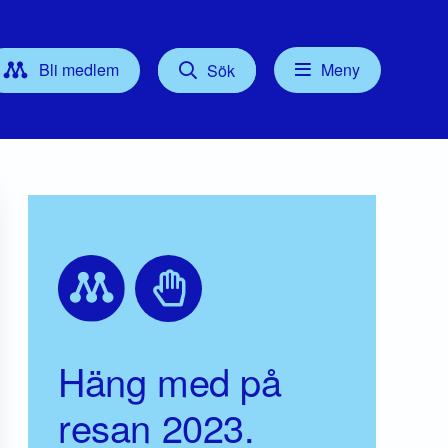
Bli medlem
Meny
Sök
Kontakt
tyrelse
Press
Föreningsordförande
Gruppledare/Kommunalråd
För dig som Medlem
Häng med på
resan 2023.