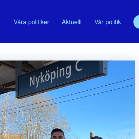
Våra politiker
Aktuellt
Vår politik
olitik
Om oss
udskap
Nyköpingsmoderaternas Föreningss
lingsprogram
Moderata Företagarrådet Nyköping
MUF Nyköping
Moderata seniorer
ModeratKvinnor