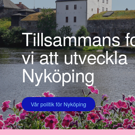
Tillsammans fo
vi att utveckla
Nyköping
Vår politik för Nyköping