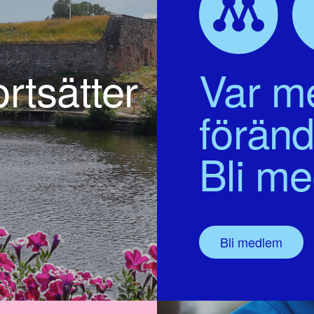
rtsätter
Var me
föränd
Bli m
Bli medlem