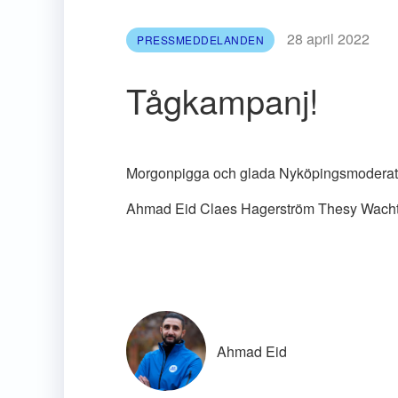
28 april 2022
PRESSMEDDELANDEN
Tågkampanj!
Morgonpigga och glada Nyköpingsmoderater
Ahmad Eid Claes Hagerström Thesy Wachtm
Ahmad Eid