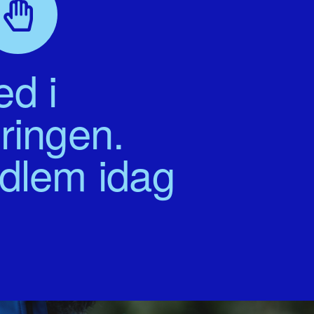
d i
ringen.
edlem idag