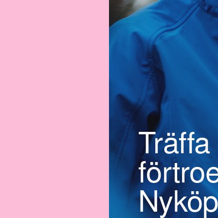
Träffa
förtro
Nyköp