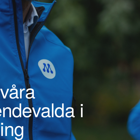
 våra
endevalda i
ing