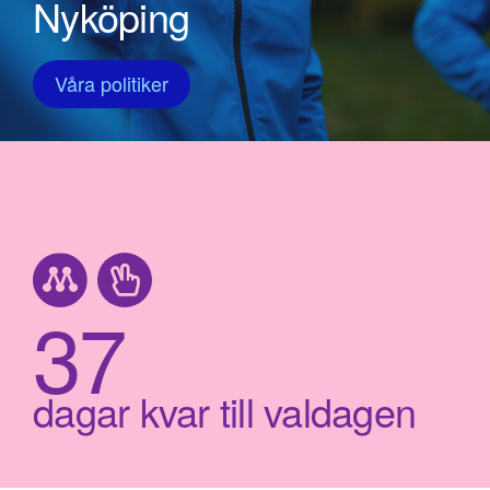
Nyköping
Våra politiker
37
dagar kvar till valdagen