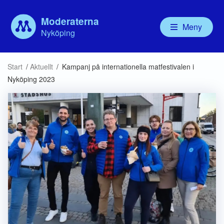
Moderaterna
Meny
Nyköping
Våra politiker
Aktuellt
Vår politik
Om
Start
/
Aktuellt
/
Kampanj på internationella matfestivalen i
Kommunfullmäktige
Debatt
Valbudskap
Ny
Nyköping 2023
Kommunstyrelsen
Handlingsprogram
För
Nämnder
Mo
Bolagsstyrelser
För
Ny
MU
Mod
Mo