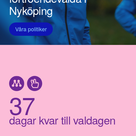
Nyköping
Våra politiker
37
dagar kvar till valdagen