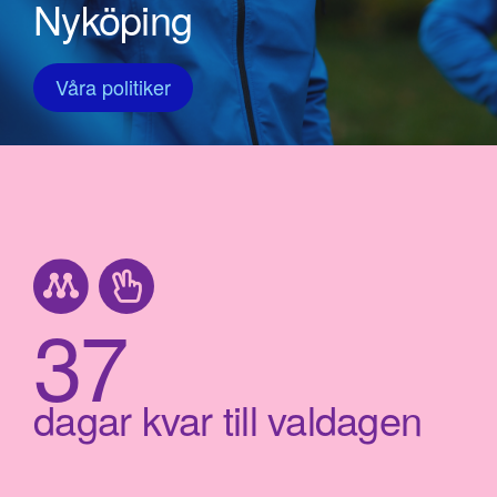
Nyköping
Våra politiker
37
dagar kvar till valdagen