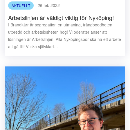
26 feb 2022
AKTUELLT
Arbetslinjen är väldigt viktig för Nyköping!
I Brandkärr är segregation en utmaning, trångboddheten
utbredd och arbetslösheten hög! Vi oderater anser att
lösningen är Arbetslinjen! Alla Nyköpingsbor ska ha ett arbete
att gå till! Vi ska självklart…