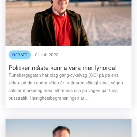
01 feb 2022
DEBATT
Politiker måste kunna vara mer lyhörda!
Runebergsgatan har idag gång/cykelväg (GC) på på ena
sidan, på den andra sidan är trottoaren väldigt smal, vägen
saknar markering med mittremsa och på vägen går tung
busstrafik. Hastighetsbegränsningen är…