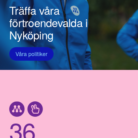
Träffa våra
förtroendevalda i
Nyköping
Våra politiker
36