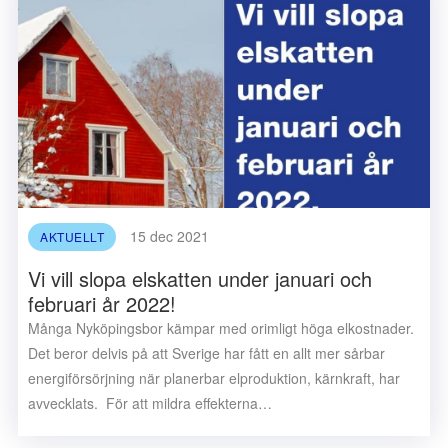
15 dec 2021
AKTUELLT
Vi vill slopa elskatten under januari och
februari år 2022!
Många Nyköpingsbor kämpar med orimligt höga elkostnader.
Det beror delvis på att Sverige har fått en allt mer sårbar
energiförsörjning när planerbar elproduktion, kärnkraft, har
avvecklats. För att mildra effekterna…