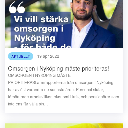
19 apr 2022
AKTUELLT
Omsorgen i Nyköping måste prioriteras!
OMSORGEN I NYKÖPING MÅSTE
PRIORITERASLarmrapporterna från omsorgen i Nyköping
har avlöst varandra de senaste åren. Personal slutar,
försämrade arbetsvillkor, ekonomi i kris, och pensionärer som
inte ens får välja sin…