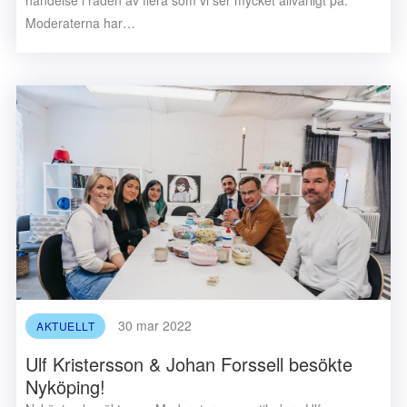
händelse i raden av flera som vi ser mycket allvarligt på.
Moderaterna har…
30 mar 2022
AKTUELLT
Ulf Kristersson & Johan Forssell besökte
Nyköping!