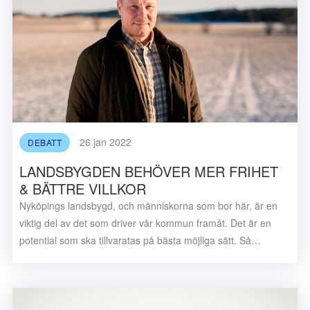
26 jan 2022
DEBATT
LANDSBYGDEN BEHÖVER MER FRIHET
& BÄTTRE VILLKOR
Nyköpings landsbygd, och människorna som bor här, är en
viktig del av det som driver vår kommun framåt. Det är en
potential som ska tillvaratas på bästa möjliga sätt. Så…