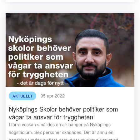
05 apr 2022
AKTUELLT
Nyköpings Skolor behöver politiker som
vågar ta ansvar för tryggheten!
I förra veckan smälldes en air banger på Nyköpings
högstadium. Sex personer skadades. Det är ännu en