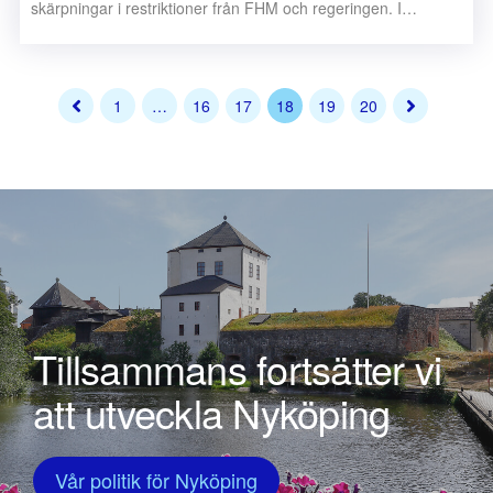
skärpningar i restriktioner från FHM och regeringen. I…
1
…
16
17
18
19
20
Tillsammans fortsätter vi
att utveckla Nyköping
Vår politik för Nyköping