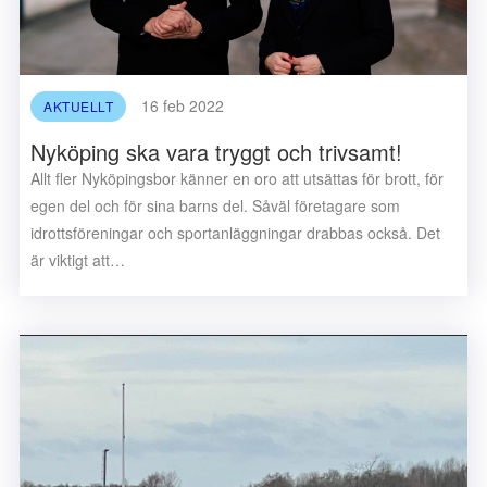
16 feb 2022
AKTUELLT
Nyköping ska vara tryggt och trivsamt!
Allt fler Nyköpingsbor känner en oro att utsättas för brott, för
egen del och för sina barns del. Såväl företagare som
idrottsföreningar och sportanläggningar drabbas också. Det
är viktigt att…