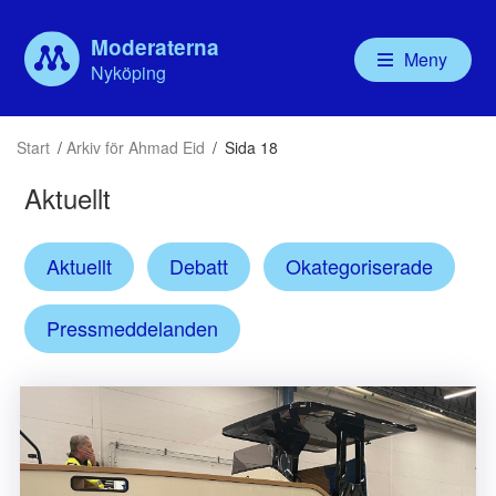
Moderaterna
Meny
Nyköping
Våra politiker
Aktuellt
Vår politik
Om
Start
/
Arkiv för Ahmad Eid
/
Sida 18
Kommunfullmäktige
Debatt
Valbudskap
Ny
Kommunstyrelsen
Handlingsprogram
För
Aktuellt
Nämnder
Mo
Bolagsstyrelser
För
Aktuellt
Debatt
Okategoriserade
Ny
MU
Pressmeddelanden
Mod
Mo